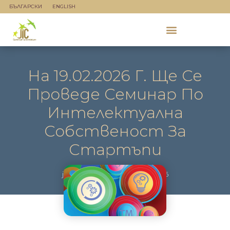
БЪЛГАРСКИ
ENGLISH
На 19.02.2026 Г. Ще Се
Проведе Семинар По
Интелектуална
Собственост За
Стартъпи
jicadmin
януари 27, 2026