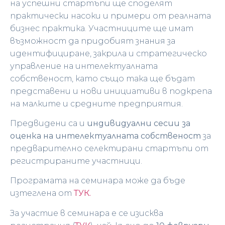
на успешни стартъпи ще споделят
практически насоки и примери от реалната
бизнес практика. Участниците ще имат
възможност да придобият знания за
идентифициране, закрила и стратегическо
управление на интелектуалната
собственост, като също така ще бъдат
представени и нови инициативи в подкрепа
на малките и средните предприятия.
Предвидени са и
индивидуални сесии за
оценка на интелектуалната собственост
за
предварително селектирани стартъпи от
регистрираните участници.
Програмата на семинара може да бъде
изтеглена от
ТУК.
За участие в семинара е се изисква