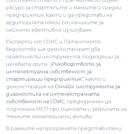
собственост като стратегически бизнес
ресурс за стартъпите и малките и средни
предприятия, както и да представи на
аудиторията някои от начините за
нейното ефективно използване.
Експерти от СОИС и Патентното
ведомство ще демонстрират два
практически инструмента, подходящи за
целевата група:
„Ръководството за
интелектуална собственост за
стартиращи предприятия“
, както и
демонстрация на
Онлайн инструмента за
диагностика на интелектуалната
собственост на СОИС
, предназначен да
подпомага МСП при оценката и закрилата на
техните нематериални активи.
В рамките на програмата представители