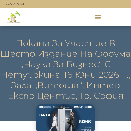
БЪЛГАРСКИ
Покана За Участие В
Шесто Издание На Форума
„Наука За Бизнес“ С
Нетуъркинг, 16 Юни 2026 Г.,
Зала „Витоша“, Интер
Експо Център, Гр. София
jicadmin
май 26, 2026