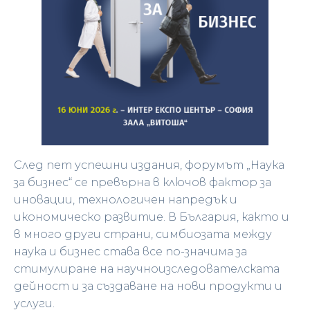
След пет успешни издания, форумът „Наука
за бизнес“ се превърна в ключов фактор за
иновации, технологичен напредък и
икономическо развитие. В България, както и
в много други страни, симбиозата между
наука и бизнес става все по-значима за
стимулиране на научноизследователската
дейност и за създаване на нови продукти и
услуги.