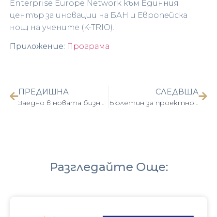
Enterprise Europe Network към Единния
център за иновации на БАН и Европейска
нощ на учените (K-TRIO).
Приложение:
Програма
ПРЕДИШНА
СЛЕДВЩА
Заедно в новата бизнес реалност: ПредизвикAI експерта
Бюлетин за проектно сътрудничество – май 2026 г.
Разгледайте Още: