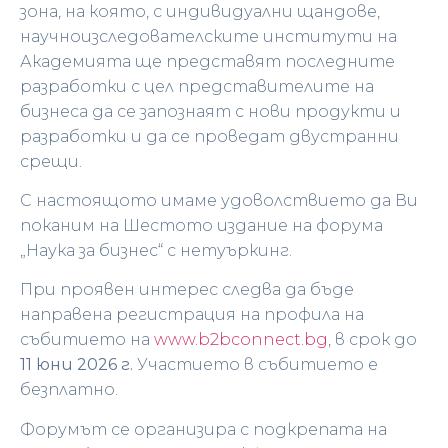
зона, на която, с индивидуални щандове,
научноизследователските институти на
Академията ще представят последните
разработки с цел представителите на
бизнеса да се запознаят с нови продукти и
разработки и да се проведат двустранни
срещи.
С настоящото имаме удоволствието да Ви
поканим на Шестото издание на форума
„Наука за бизнес“ с нетуъркинг.
При проявен интерес следва да бъде
направена регистрация на профила на
събитието на
www.b2bconnect.bg
, в срок до
11 юни 2026 г.
Участието в събитието е
безплатно.
Форумът се организира с подкрепата на