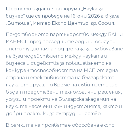
Шестото издание на форума „Наука за
бизнес“ ще се проведе на 16 юни 2026 г. в зала
„Витоша“, Интер Експо Център, гр. София.
Ползотворното партньорство между БАН и
ИАНМСП през последните години осигури
институционална подкрепа за задълбочаване
на взаимодействието между науката и
бизнеса и съдейства за повишаването на
конкурентоспособността на МСП от една
страна и ефективността на българската
наука от друга. По време на събитието ще
бъдат представени технологични решения,
услуги и проекти на Българска академия на
науките насочени към индустрията, както и
добри практики за сътрудничество.
В рамките на проявата е обособена експо