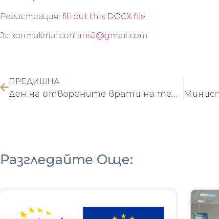
Регистрация:
fill out this DOCX file
За контакти:
conf.nis2@gmail.com
ПРЕДИШНА
Ден на отворените врати на тема „Цифрова трансформация и изкуствен интелект“ – 28 октомври @ 10:00 – 12:30
Разгледайте Още: