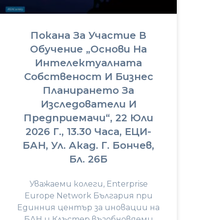
Покана За Участие В
Обучение „Основи На
Интелектуалната
Собственост И Бизнес
Планирането За
Изследователи И
Предприемачи“, 22 Юли
2026 Г., 13.30 Часа, ЕЦИ-
БАН, Ул. Акад. Г. Бончев,
Бл. 26Б
Уважаеми колеги, Enterprise
Europe Network България при
Единния център за иновации на
БАН и Клъстер възобновяеми