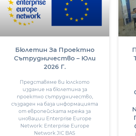
Бюлетин За Проектно
П
Сътрудничество – Юли
2026 Г.
Представяме ви юлското
издание на бюлетина за
проектно сътрудничество,
създаден на база информацията
N
от европейската мрежа за
иновации Enterprise Europe
Network: Enterprise Europe
Network JIC BAS