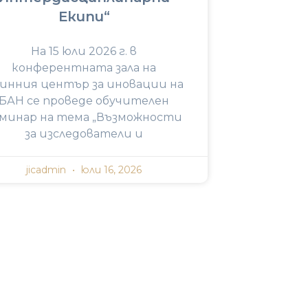
Екипи“
На 15 юли 2026 г. в
конферентната зала на
инния център за иновации на
БАН се проведе обучителен
минар на тема „Възможности
за изследователи и
jicadmin
юли 16, 2026