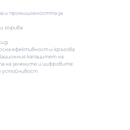
та и промишлеността за
и горива
сид
урсна ефективност и кръгова
овационния капацитет на
та на зелените и цифровите
и устойчивост.