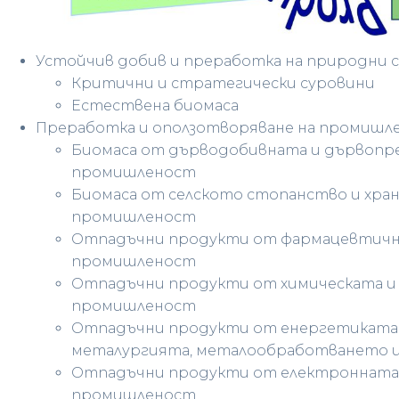
Устойчив добив и преработка на природни 
Критични и стратегически суровини
Естествена биомаса
Преработка и оползотворяване на промишл
Биомаса от дърводобивната и дървоп
промишленост
Биомаса от селското стопанство и хра
промишленост
Отпадъчни продукти от фармацевтичн
промишленост
Отпадъчни продукти от химическата 
промишленост
Отпадъчни продукти от енергетиката
металургията, металообработването 
Отпадъчни продукти от електронната
промишленост