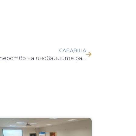
СЛЕДВЩА
Министерство на иновациите растежа ще подкрепи проект на БАН за лазерно индуциран управляем ядрен синтез