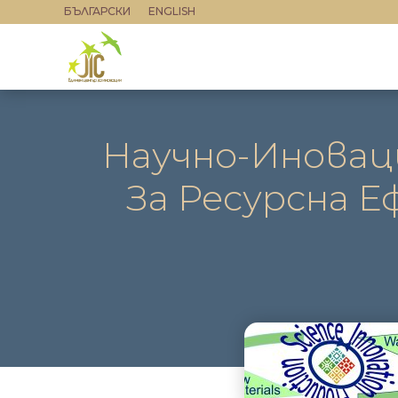
БЪЛГАРСКИ
ENGLISH
Научно-Иновац
За Ресурсна 