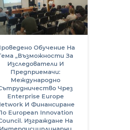
роведено Обучение На
Тема „Възможности За
Изследователи И
Предприемачи:
Международно
Сътрудничество Чрез
Enterprise Europe
etwork И Финансиране
По European Innovation
Council. Изграждане На
Интердисциплинарни