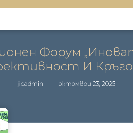
ионен Форум „Инов
Ефективност И Кръго
jicadmin
октомври 23, 2025