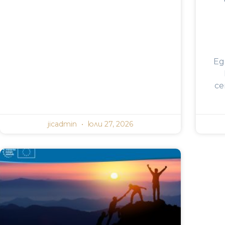
Ед
се
jicadmin
юли 27, 2026