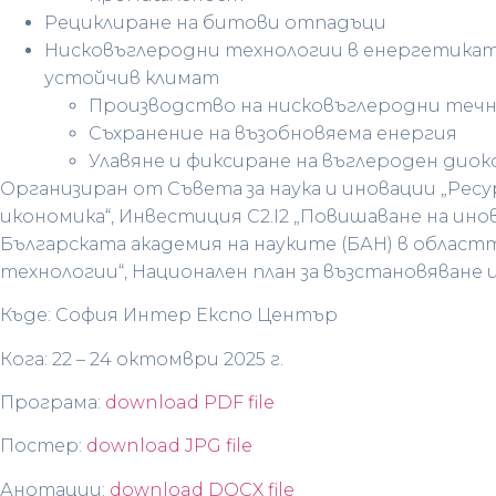
Рециклиране на битови отпадъци
Нисковъглеродни технологии в енергетика
устойчив климат
Производство на нисковъглеродни течн
Съхранение на възобновяема енергия
Улавяне и фиксиране на въглероден диок
Организиран от Съвета за наука и иновации „Рес
икономика“, Инвестиция C2.I2 „Повишаване на ин
Българската академия на науките (БАН) в област
технологии“, Национален план за възстановяване 
Къде: София Интер Експо Център
Кога: 22 – 24 октомври 2025 г.
Програма:
download PDF file
Постер:
download JPG file
Анотации:
download DOCX file