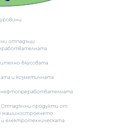
суровини
ени отпадъци
реработвателната
нително-вкусовата
ата и козметичната
и нефтопреработвателната
 Отпадъчни продукти от
и машиностроенето
 и електротехническата