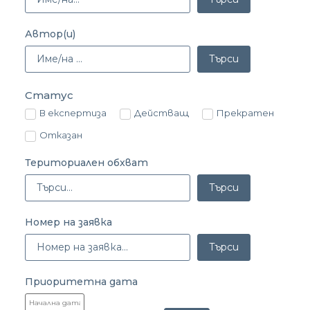
Автор(и)
Търси
Статус
В експертиза
Действащ
Прекратен
Отказан
Териториален обхват
Търси
Номер на заявка
Търси
Приоритетна дата