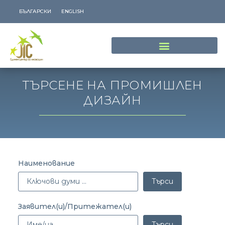
БЪЛГАРСКИ
ENGLISH
ТЪРСЕНЕ НА ПРОМИШЛЕН
ДИЗАЙН
Наименование
Търси
Заявител(и)/Притежател(и)
Търси