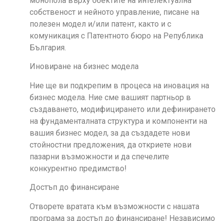
монопола върху обектите на интелектуална
собственост и нейното управление, писане на
полезен модел и/или патент, както и с
комуникация с Патентното бюро на Република
България.
Иновиране на бизнес модела
Ние ще ви подкрепим в процеса на иновация на
бизнес модела. Ние сме вашият партньор в
създаването, модифицирането или дефинирането
на фундаменталната структура и компоненти на
вашия бизнес модел, за да създадете нови
стойностни предложения, да откриете нови
пазарни възможности и да спечелите
конкурентно предимство!
Достъп до финансиране
Отворете вратата към възможности с нашата
програма за достъп до финансиране! Независимо