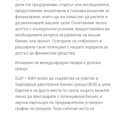
дали сте предприемач, стартъп или изследовател,
предоставяме иновативни и гъвкави решения за
финансиране, които ще ви помогнат да растете и
да реализирате вашите цели. Съчетаваме лесен
достъп с конкурентни условия, предоставяйки ви
необходимите ресурси за развитие на вашия
бизнес или проект. Осигурете си стабилност и
разширете своя потенциал с нашата подкрепа за
достъп до финансови средства.
Излизане на международни пазари и делови
срещи
ЕЦИ – БАН може да съдейства за участие в
подходящи двустранни бизнес срещи (B2B) в цяла
Европа и на други места по света, където можете
лично да преговаряте с потенциални бизнес и
научни партньори по предварително уговорен
график на срещите. Тези събития често се